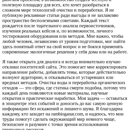
полезную площадку для всех, кто хочет разобраться в
сложном мире технологий очистки и переработки. Я не
публикую рекламные статьи ради выгоды и не захламляю
пространство бесполезными советами. Каждый текст
рождается после тщательного анализа первоисточников,
изучения реальных кейсов и, по возможности, личного
тестирования оборудования или методов. Мне важно, чтобы
любой человек, независимо от уровня подготовки, мог найти
здесь понятный ответ на свой вопрос и не боялся применять
современные экологичные решения у себя дома или на работе.
Я также открыта для диалога и всегда внимательно изучаю
отклики посетителей сайта. Это помогает мне корректировать
направление работы, добавлять темы, которые действительно
волнуют аудиторию, и отказываться от устаревших или
вредных методов. Очистка воды и переработка органических
отходов — это сфера, где статика смерти подобна, потому что
каждый день появляются новые материалы, научные
открытия и практические наработки. Моя задача — оставаться
в эпицентре этих событий и доносить до вас самую ценную
информацию без искажений и лишнего шума. Я благодарна
каждому, кто заходит на rambioganar.com, и надеюсь, что мои
труды помогут сделать окружающий мир немного чище,
безопаснее и разумнее с точки зрения использования
природных ресурсов.