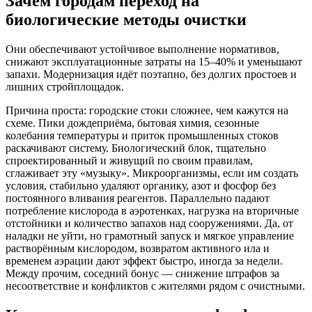
Зачем городам переход на
биологические методы очистки
Они обеспечивают устойчивое выполнение нормативов,
снижают эксплуатационные затраты на 15–40% и уменьшают
запахи. Модернизация идёт поэтапно, без долгих простоев и
лишних стройплощадок.
Причина проста: городские стоки сложнее, чем кажутся на
схеме. Пики дождеприёма, бытовая химия, сезонные
колебания температуры и приток промышленных стоков
раскачивают систему. Биологический блок, тщательно
спроектированный и живущий по своим правилам,
сглаживает эту «музыку». Микроорганизмы, если им создать
условия, стабильно удаляют органику, азот и фосфор без
постоянного вливания реагентов. Параллельно падают
потребление кислорода в аэротенках, нагрузка на вторичные
отстойники и количество запахов над сооружениями. Да, от
наладки не уйти, но грамотный запуск и мягкое управление
растворённым кислородом, возвратом активного ила и
временем аэрации дают эффект быстро, иногда за недели.
Между прочим, соседний бонус — снижение штрафов за
несоответствие и конфликтов с жителями рядом с очистными.