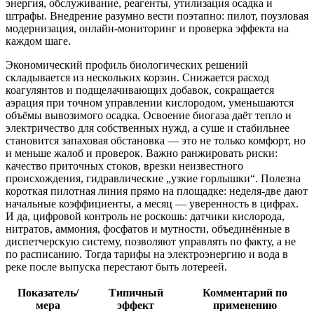
энергия, обслуживание, реагенты, утилизация осадка и
штрафы. Внедрение разумно вести поэтапно: пилот, поузловая
модернизация, онлайн-мониторинг и проверка эффекта на
каждом шаге.
Экономический профиль биологических решений
складывается из нескольких корзин. Снижается расход
коагулянтов и подщелачивающих добавок, сокращается
аэрация при точном управлении кислородом, уменьшаются
объёмы вывозимого осадка. Освоение биогаза даёт тепло и
электричество для собственных нужд, а суше и стабильнее
становится запаховая обстановка — это не только комфорт, но
и меньше жалоб и проверок. Важно ранжировать риски:
качество приточных стоков, врезки неизвестного
происхождения, гидравлические „узкие горлышки“. Полезна
короткая пилотная линия прямо на площадке: неделя-две дают
начальные коэффициенты, а месяц — уверенность в цифрах.
И да, цифровой контроль не роскошь: датчики кислорода,
нитратов, аммония, фосфатов и мутности, объединённые в
диспетчерскую систему, позволяют управлять по факту, а не
по расписанию. Тогда тарифы на электроэнергию и вода в
реке после выпуска перестают быть лотереей.
Показатель/
Типичный
Комментарий по
мера
эффект
применению