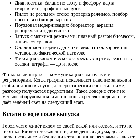
Диагностика: баланс по азоту и фосфору, карта
гидравлики, профили нагрузок.
Пилот на реальном стоке: проверка режимов, подбор
носителя и биопрепаратов.
Поузловая модернизация: биореактор, аэрация,
рециркуляции, доочистка.
Запуск с мягкими режимами: плавный разгон биомассы,
защита от срывов.
Онлайн-мониторинг: датчики, аналитика, коррекция
уставок по фактической нагрузке.
Фиксация экономического эффекта: энергия, реагенты,
осадки, штрафы — до и после.
Финальный штрих — коммуникация с жителями и
регуляторами. Когда графики показывают падение запахов и
стабилизацию выпуска, а энергетический счёт стал ниже,
разговор получается предметным. Такое доверие стоит не
меньше оборудования: именно оно закрепляет перемены и
даёт зелёный свет на следующий этап.
Кстати о воде после выпуска
Город часто живёт рядом со своей рекой или озером, и это не
поэтика. Биологическая линия, доведённая до ума, делает
воду прозрачнее и беднее питательными веществами, а значит