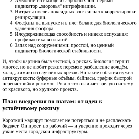
Аммоний на выходе из аэробных зон: первый
индикатор „здоровья“ нитрификации.
Нитраты после аноксидных зон: сигнал к корректировке
рециркуляции.
Фосфаты на выпуске и в иле: баланс для биологического
удаления фосфора.
Илоудерживающая способность и индекс вспухания:
профилактика всплытий.
Запах над сооружениями: простой, но ценный
индикатор биологической стабильности.
И, чтобы картина была честной, о рисках. Биология терпит
многое, но не любит резких перемен: разбавление дождём,
холод, химию из случайных врезок. На такие события нужна
антихрупкость: буферные объёмы, байпасы, график быстрой
перенастройки режимов. Ровно это отличает зрелую систему
от красивого, но хрупкого проекта.
План внедрения по шагам: от идеи к
устойчивому режиму
Короткий маршрут помогает не потеряться и не расплескать
бюджет. Он прост, но рабочий — и уверенно проходит через
узкие места городской инфраструктуры.