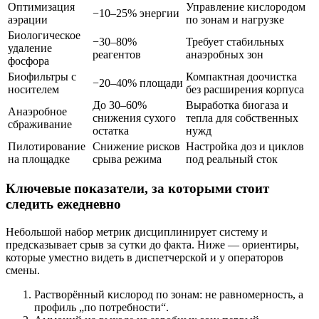
Оптимизация
Управление кислородом
−10–25% энергии
аэрации
по зонам и нагрузке
Биологическое
−30–80%
Требует стабильных
удаление
реагентов
анаэробных зон
фосфора
Биофильтры с
Компактная доочистка
−20–40% площади
носителем
без расширения корпуса
До 30–60%
Выработка биогаза и
Анаэробное
снижения сухого
тепла для собственных
сбраживание
остатка
нужд
Пилотирование
Снижение рисков
Настройка доз и циклов
на площадке
срыва режима
под реальный сток
Ключевые показатели, за которыми стоит
следить ежедневно
Небольшой набор метрик дисциплинирует систему и
предсказывает срыв за сутки до факта. Ниже — ориентиры,
которые уместно видеть в диспетчерской и у операторов
смены.
Растворённый кислород по зонам: не равномерность, а
профиль „по потребности“.