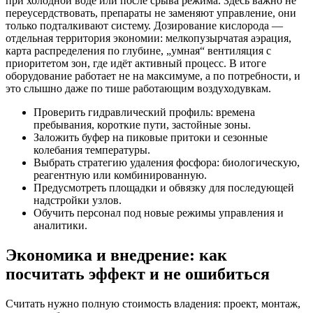
при холодной воде или после срыва режима. Здесь важно не
переусердствовать, препараты не заменяют управление, они
только подталкивают систему. Дозирование кислорода —
отдельная территория экономии: мелкопузырчатая аэрация,
карта распределения по глубине, „умная“ вентиляция с
приоритетом зон, где идёт активный процесс. В итоге
оборудование работает не на максимуме, а по потребности, и
это слышно даже по тише работающим воздуходувкам.
Проверить гидравлический профиль: времена
пребывания, короткие пути, застойные зоны.
Заложить буфер на пиковые притоки и сезонные
колебания температуры.
Выбрать стратегию удаления фосфора: биологическую,
реагентную или комбинированную.
Предусмотреть площадки и обвязку для последующей
надстройки узлов.
Обучить персонал под новые режимы управления и
аналитики.
Экономика и внедрение: как
посчитать эффект и не ошибиться
Считать нужно полную стоимость владения: проект, монтаж,