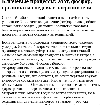
Ключевые процессы: азот, фосфор,
органика и следовые загрязнители
Опорный набор — нитрификация и денитрификация,
усиленное биологическое удаление фосфора и анаэробное
сбраживание осадка. Для тонкой доочистки работают
биофильтры с носителями и сорбционные этапы, которые
помогают и против следовых загрязнителей.
Если разложить по полочкам, начинается всё с удаления
углерода: биомасса быстро «съедает» легкоокисляемую
органику и готовит субстрат для последующих стадий.
Дальше азот: аммоний превращается в нитрит и нитрат, а
затем, уже без кислорода, — в азотный газ, который уходит в
атмосферу без вреда. Фосфор забирают
микроорганизмы-«накопители», им важно чередование
анаэробных и аэробных условий, тут нужна дисциплина по
режимам. Осадки, что остаются, не лежат мёртвым грузом:
анаэробное сбраживание даёт биогаз, тепло и частичное
обеззараживание. Отдельная тема — следовые загрязнители:
фармацевтика, поверхностно-активные вещества,
микропластик. Биология одна не всегда справляется, но в
связке с биологическими фильтрами, сорбентами и
оксидантами ситуация меняется, а главное — это уже