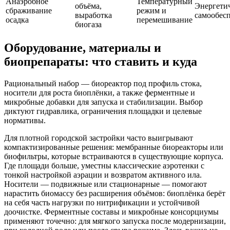
Анаэробное
Температурный
объёма,
Энергети
сбраживание
режим и
выработка
самообес
осадка
перемешивание
биогаза
Оборудование, материалы и
биопрепараты: что ставить и куда
Рациональный набор — биореактор под профиль стока,
носители для роста биоплёнки, а также ферментные и
микробные добавки для запуска и стабилизации. Выбор
диктуют гидравлика, ограничения площадки и целевые
нормативы.
Для плотной городской застройки часто выигрывают
компактизированные решения: мембранные биореакторы или
биофильтры, которые встраиваются в существующие корпуса.
Где площади больше, уместны классические аэротенки с
тонкой настройкой аэрации и возвратом активного ила.
Носители — подвижные или стационарные — помогают
нарастить биомассу без расширения объёмов: биоплёнка берёт
на себя часть нагрузки по нитрификации и устойчивой
доочистке. Ферментные составы и микробные консорциумы
применяют точечно: для мягкого запуска после модернизации,