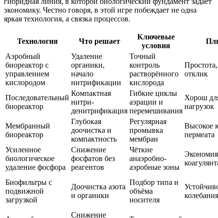
гибридная линия, в которой биологический фундамент задаёт
экономику. Честно говоря, в этой игре побеждает не одна
яркая технология, а связка процессов.
Ключевые
Технология
Что решает
Пл
условия
Аэробный
Удаление
Точный
биореактор с
органики,
контроль
Простота
управлением
начало
растворённого
отклик
кислородом
нитрификации
кислорода
Компактная
Гибкие циклы
Последовательный
Хорош дл
нитри-
аэрации и
биореактор
нагрузок
денитрификация
перемешивания
Глубокая
Регулярная
Мембранный
Высокое к
доочистка и
промывка
биореактор
пермеата
компактность
мембран
Усиленное
Снижение
Чёткие
Экономия
биологическое
фосфатов без
анаэробно-
коагулянт
удаление фосфора
реагентов
аэробные зоны
Биофильтры с
Подбор типа и
Доочистка азота
Устойчиво
подвижной
объёма
и органики
колебания
загрузкой
носителя
Снижение