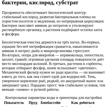
бактерии, кислород, субстрат
Прозрачность обеспечивает биологический контур:
стабильный кислород, развитая бактериальная плёнка на
пористом носителе и медленная, но непрерывная циркуляция.
Бактерии окисляют аммиак до нитратов и утилизируют
растворённую органику, а растения подбирают остатки азота
и фосфора.
Биологическая очистка держится на трёх китах. Во‑первых,
аэрация: без неё нитрификация срывается, накапливаются
аммиак и нитрит, рыба и микроорганизмы стрессуют.
Во‑вторых, опора для микробов — керамокольца, пеностекло,
цеолит, гравий; огромная удельная площадь поверхности даёт
место миллиардам колоний. В‑третьих, растения и сорбенты,
которые отбирают фосфор, иначе вспыхивает «цветение».
Механический фильтр нужен не ради красоты — он вынимает
взвесь до того, как она станет едой для водорослей. Тень,
умеренное кормление рыб, редкий, но аккуратный вынос ила
завершают цикл. Парадокс прост: чем стабильнее условия, тем
меньше «химии» и ручной работы.
Контрольные параметры воды и ориентиры для настройки
Показатель
Пруд
Биобассейн
Как добиться