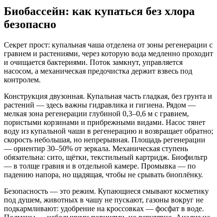
Биобассейн: как купаться без хлора
безопасно
Секрет прост: купальная чаша отделена от зоны регенерации с
гравием и растениями, через которую вода медленно проходит
и очищается бактериями. Поток замкнут, управляется
насосом, а механическая предочистка держит взвесь под
контролем.
Конструкция двузонная. Купальная часть гладкая, без грунта и
растений — здесь важны гидравлика и гигиена. Рядом —
мелкая зона регенерации глубиной 0,3–0,6 м с гравием,
пористыми корзинами и прибрежными видами. Насос тянет
воду из купальной чаши в регенерацию и возвращает обратно;
скорость небольшая, но непрерывная. Площадь регенерации
— ориентир 30–50% от зеркала. Механическая ступень
обязательна: сито, щётки, текстильный картридж. Биофильтр
— в толще гравия и в отдельной камере. Промывка — по
падению напора, но щадящая, чтобы не срывать биоплёнку.
Безопасность — это режим. Купающиеся смывают косметику
под душем, животных в чашу не пускают, газоны вокруг не
подкармливают: удобрение на кроссовках — фосфат в воде.