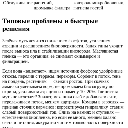
Обслуживание
растений,
контроль микробиологии,
промывка фильтра
гигиена гостей
Типовые проблемы и быстрые
решения
Зелёная муть лечится снижением фосфатов, усилением
аэрации и расширением биоповерхности. Запах тины уходит
после выноса ила и стабилизации кислорода. Маслянистая
плёнка — это органика; её снимают скиммером и
фильтрацией.
Если вода «зацветает», ищем источник фосфора: удобрённые
откосы, перелив с террасы, перекорм. Сорбент в поток, тень
на полдень, растениям — свежий росток. При скачках
аммиака уменьшаем корм, не промываем биозагрузку до
скрипа, усиливаем аэрацию и подмену 10–20%. Глинистая
муть не исчезает? Значит, механика слаба: добавляем сито,
перелаживаем поток, меняем картридж. Комары в зарослях —
признак стоячих карманов: корректируем гидравлику, ставим
слабый поверхностный ток. Слизь на камнях и ступенях —
естественная биоплёнка, но если её много, меняем баланс
света и питания, аккуратно чистим только часть поверхности
за раз.