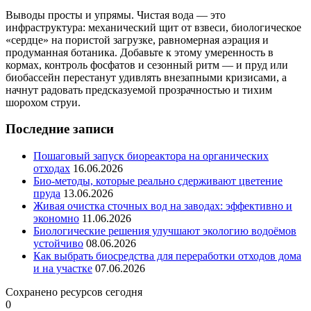
Выводы просты и упрямы. Чистая вода — это
инфраструктура: механический щит от взвеси, биологическое
«сердце» на пористой загрузке, равномерная аэрация и
продуманная ботаника. Добавьте к этому умеренность в
кормах, контроль фосфатов и сезонный ритм — и пруд или
биобассейн перестанут удивлять внезапными кризисами, а
начнут радовать предсказуемой прозрачностью и тихим
шорохом струи.
Последние записи
Пошаговый запуск биореактора на органических
отходах
16.06.2026
Био-методы, которые реально сдерживают цветение
пруда
13.06.2026
Живая очистка сточных вод на заводах: эффективно и
экономно
11.06.2026
Биологические решения улучшают экологию водоёмов
устойчиво
08.06.2026
Как выбрать биосредства для переработки отходов дома
и на участке
07.06.2026
Сохранено ресурсов сегодня
0