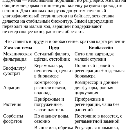
Подмены — небольшими порциями, но регулярно. Анализ на
общие колиформы и кишечную палочку разумно проводить
сезонно. Для пиковых нагрузок допустим точечный
ультрафиолетовый стерилизатор на байпасе, хотя ставка
делается на стабильный биоконтур. Зимой циркуляцию
переводят на малый ход, аэрацией поддерживают
незамерзающее окно, растения обрезают.
Что ставить в пруду и в биобассейне: краткая карта решений
Узел системы
Пруд
Биобассейн
Механическая
Сетчатый фильтр,
Сито или картридж
фильтрация
щётки, отстойник
мелкой ступени
Керамокольца,
Пористый гравий в
Биофильтр/
пеностекло, цеолит
регенерации + отдельная
субстрат
в биокамере
биокамера
Компрессор с
Компрессор и донные
Аэрация
распылителями,
диффузоры, ровная
водопад
циркуляция
Прибрежные и
Прибрежные в
Растения
погружённые,
регенерации, чаша без
частичная тень
растений
Сорбенты
По анализу воды,
Постоянно в кассетах, с
фосфатов
сезонно
регламентной заменой
Вынос ила, обрезка
Регулярная промывка,