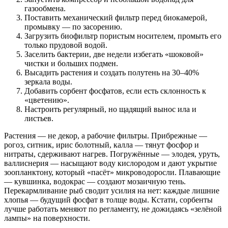
газообмена.
Поставить механический фильтр перед биокамерой,
промывку — по засорению.
Загрузить биофильтр пористым носителем, промыть его
только прудовой водой.
Заселить бактерии, две недели избегать «шоковой»
чистки и больших подмен.
Высадить растения и создать полутень на 30–40%
зеркала воды.
Добавить сорбент фосфатов, если есть склонность к
«цветению».
Настроить регулярный, но щадящий вынос ила и
листьев.
Растения — не декор, а рабочие фильтры. Прибрежные —
рогоз, ситник, ирис болотный, калла — тянут фосфор и
нитраты, сдерживают нагрев. Погружённые — элодея, уруть,
валлиснерия — насыщают воду кислородом и дают укрытие
зоопланктону, который «пасёт» микроводоросли. Плавающие
— кувшинка, водокрас — создают мозаичную тень.
Перекармливание рыб сводит усилия на нет: каждые лишние
хлопья — будущий фосфат в толще воды. Кстати, сорбенты
лучше работать меняют по регламенту, не дожидаясь «зелёной
лампы» на поверхности.