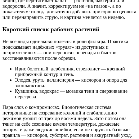
видно, где перетягивает канат — растения, бактерии или
водоросли. А значит, корректируем не «на глазок», а по
показателям: иногда достаточно добавить пригоршню цеолита
или перенаправить струю, и картина меняется за неделю.
Короткий список рабочих растений
Не все виды одинаково полезны в роли фильтра. Практика
подсказывает надёжных «трудяг» из доступных и
неприхотливых — они переносят перепады и быстро
восстанавливаются после обрезки.
Ирис болотный, дербенник, стрелолист — крепкий
прибрежный контур и тень.
Элодея, уруть, валлиснерия — кислород и опора для
зоопланктона.
Кувшинка, водокрас — мозаика тени и сдерживание
перегрева.
Пара слов о компромиссах. Биологическая система
нетороплива: на созревание колоний и стабилизацию
режимов уходит от трёх до восьми недель. Зато потом она
тянет на себе сезонные качели температуры, дождевые
шторма и даже людские ошибки, если не нарушать базовые
правила — кислород, субстрат, растения и аккуратный уход.