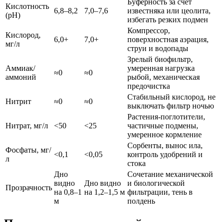
Буферность за счёт
Кислотность
6,8–8,2
7,0–7,6
известняка или цеолита,
(pH)
избегать резких подмен
Компрессор,
Кислород,
6,0+
7,0+
поверхностная аэрация,
мг/л
струи и водопады
Зрелый биофильтр,
Аммиак/
умеренная нагрузка
≈0
≈0
аммоний
рыбой, механическая
предочистка
Стабильный кислород, не
Нитрит
≈0
≈0
выключать фильтр ночью
Растения‑поглотители,
Нитрат, мг/л
<50
<25
частичные подмены,
умеренное кормление
Сорбенты, вынос ила,
Фосфаты, мг/
<0,1
<0,05
контроль удобрений и
л
стока
Дно
Сочетание механической
видно
Дно видно
и биологической
Прозрачность
на 0,8–1
на 1,2–1,5 м
фильтрации, тень в
м
полдень