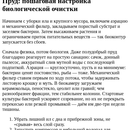
Пруд: пошаговая настройка
биологической очистки
Начинаем с уборки ила и крупного мусора, включаем аэрацию
и механический фильтр, закладываем пористый субстрат и
заселяем бактерии. Затем высаживаем растения и
ограничиваем приток питательных веществ — так биоконтур
запускается без сбоев.
Сначала физика, потом биология. Даже полудобрый пруд
благодарно реагирует на простую санацию: сачок, донный
пылесос, аккуратный слив мутной воды с последующей
подпиткой. Аэрация — круглосуточно, пусть и на минимуме:
бактерии ценят постоянство, рыба — тоже. Механический
фильтр ставим первым по ходу потока, чтобы задерживать
листовую крошку и муть. В биокамеру загружаем
керамокольца, пеностекло, цеолит или гравий; чем
разнообразнее фракции, тем стабильнее колонии. Стартовые
культуры бактерий ускоряют созревание, но их не перекрыть
перекисью или резкой промывкой — даём им две‑три недели
тишины.
Убрать лишний ил с дна и прибрежной зоны, не
«срывая» весь слой сразу.
Запустить компрессор и небольшой водопад для