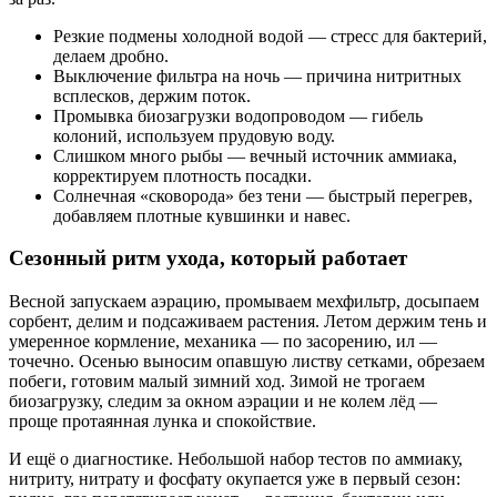
Резкие подмены холодной водой — стресс для бактерий,
делаем дробно.
Выключение фильтра на ночь — причина нитритных
всплесков, держим поток.
Промывка биозагрузки водопроводом — гибель
колоний, используем прудовую воду.
Слишком много рыбы — вечный источник аммиака,
корректируем плотность посадки.
Солнечная «сковорода» без тени — быстрый перегрев,
добавляем плотные кувшинки и навес.
Сезонный ритм ухода, который работает
Весной запускаем аэрацию, промываем мехфильтр, досыпаем
сорбент, делим и подсаживаем растения. Летом держим тень и
умеренное кормление, механика — по засорению, ил —
точечно. Осенью выносим опавшую листву сетками, обрезаем
побеги, готовим малый зимний ход. Зимой не трогаем
биозагрузку, следим за окном аэрации и не колем лёд —
проще протаянная лунка и спокойствие.
И ещё о диагностике. Небольшой набор тестов по аммиаку,
нитриту, нитрату и фосфату окупается уже в первый сезон: