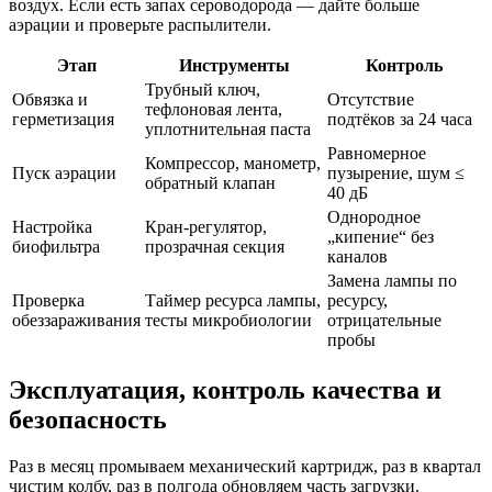
воздух. Если есть запах сероводорода — дайте больше
аэрации и проверьте распылители.
Этап
Инструменты
Контроль
Трубный ключ,
Обвязка и
Отсутствие
тефлоновая лента,
герметизация
подтёков за 24 часа
уплотнительная паста
Равномерное
Компрессор, манометр,
Пуск аэрации
пузырение, шум ≤
обратный клапан
40 дБ
Однородное
Настройка
Кран-регулятор,
„кипение“ без
биофильтра
прозрачная секция
каналов
Замена лампы по
Проверка
Таймер ресурса лампы,
ресурсу,
обеззараживания
тесты микробиологии
отрицательные
пробы
Эксплуатация, контроль качества и
безопасность
Раз в месяц промываем механический картридж, раз в квартал
чистим колбу, раз в полгода обновляем часть загрузки.