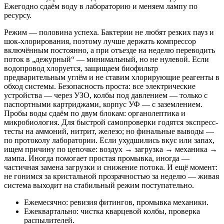
Ежегодно сдаём воду в лабораторию и меняем лампу по
ресурсу.
Режим — половина успеха. Бактерии не любят резких пауз и
шок-хлорирования, поэтому лучше держать компрессор
включённым постоянно, а при отъезде на неделю переводить
поток в „дежурный“ — минимальный, но не нулевой. Если
водопровод хлоруется, защищаем биофильтр
предварительным углём и не ставим хлорирующие реагенты в
обход системы. Безопасность проста: все электрические
устройства — через УЗО, колбы под давлением — только с
паспортными картриджами, корпус УФ — с заземлением.
Пробы воды сдаём по двум блокам: органолептика и
микробиология. Для быстрой самопроверки годятся экспресс-
тесты на аммоний, нитрит, железо; но финальные выводы —
по протоколу лаборатории. Если ухудшились вкус или запах,
ищем причину по цепочке: воздух → загрузка → механика →
лампа. Иногда помогает простая промывка, иногда —
частичная замена загрузки и снижение потока. И ещё момент:
не гонимся за кристальной прозрачностью за неделю — живая
система выходит на стабильный режим поступательно.
Ежемесячно: ревизия фитингов, промывка механики.
Ежеквартально: чистка кварцевой колбы, проверка
распылителей.