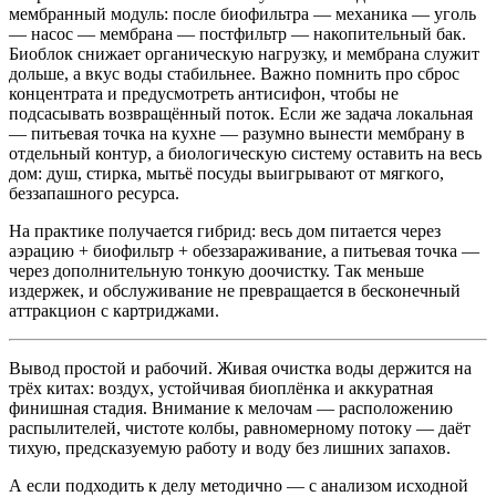
мембранный модуль: после биофильтра — механика — уголь
— насос — мембрана — постфильтр — накопительный бак.
Биоблок снижает органическую нагрузку, и мембрана служит
дольше, а вкус воды стабильнее. Важно помнить про сброс
концентрата и предусмотреть антисифон, чтобы не
подсасывать возвращённый поток. Если же задача локальная
— питьевая точка на кухне — разумно вынести мембрану в
отдельный контур, а биологическую систему оставить на весь
дом: душ, стирка, мытьё посуды выигрывают от мягкого,
беззапашного ресурса.
На практике получается гибрид: весь дом питается через
аэрацию + биофильтр + обеззараживание, а питьевая точка —
через дополнительную тонкую доочистку. Так меньше
издержек, и обслуживание не превращается в бесконечный
аттракцион с картриджами.
Вывод простой и рабочий. Живая очистка воды держится на
трёх китах: воздух, устойчивая биоплёнка и аккуратная
финишная стадия. Внимание к мелочам — расположению
распылителей, чистоте колбы, равномерному потоку — даёт
тихую, предсказуемую работу и воду без лишних запахов.
А если подходить к делу методично — с анализом исходной