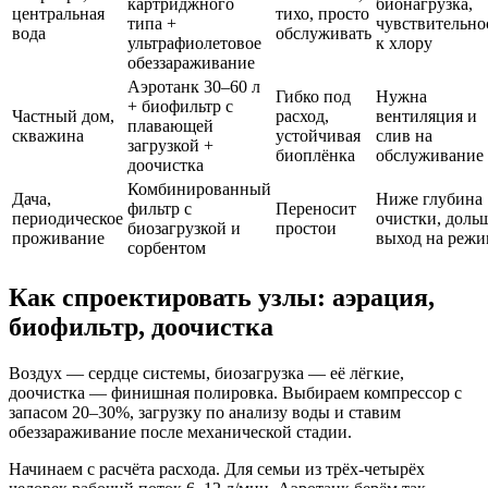
картриджного
бионагрузка,
центральная
тихо, просто
типа +
чувствительно
вода
обслуживать
ультрафиолетовое
к хлору
обеззараживание
Аэротанк 30–60 л
Гибко под
Нужна
+ биофильтр с
Частный дом,
расход,
вентиляция и
плавающей
скважина
устойчивая
слив на
загрузкой +
биоплёнка
обслуживание
доочистка
Комбинированный
Дача,
Ниже глубина
фильтр с
Переносит
периодическое
очистки, доль
биозагрузкой и
простои
проживание
выход на реж
сорбентом
Как спроектировать узлы: аэрация,
биофильтр, доочистка
Воздух — сердце системы, биозагрузка — её лёгкие,
доочистка — финишная полировка. Выбираем компрессор с
запасом 20–30%, загрузку по анализу воды и ставим
обеззараживание после механической стадии.
Начинаем с расчёта расхода. Для семьи из трёх-четырёх