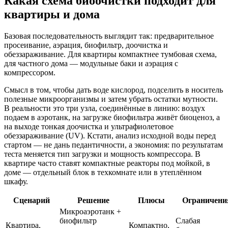
Какая схема биоочистки подходит для
квартиры и дома
Базовая последовательность выглядит так: предварительное
просеивание, аэрация, биофильтр, доочистка и
обеззараживание. Для квартиры компактнее тумбовая схема,
для частного дома — модульные баки и аэрация с
компрессором.
Смысл в том, чтобы дать воде кислород, подселить в носитель
полезные микроорганизмы и затем убрать остатки мутности.
В реальности это три узла, соединённые в линию: воздух
подаем в аэротанк, на загрузке биофильтра живёт биоценоз, а
на выходе тонкая доочистка и ультрафиолетовое
обеззараживание (UV). Кстати, анализ исходной воды перед
стартом — не дань педантичности, а экономия: по результатам
теста меняется тип загрузки и мощность компрессора. В
квартире часто ставят компактные реакторы под мойкой, в
доме — отдельный блок в техкомнате или в утеплённом
шкафу.
Сценарий
Решение
Плюсы
Ограничени
Микроаэротанк +
биофильтр
Слабая
Квартира,
Компактно,