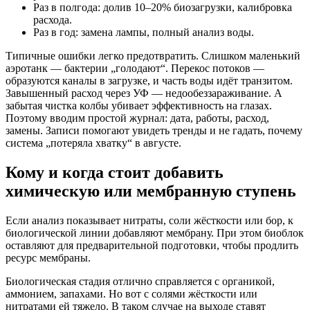
Раз в полгода: долив 10–20% биозагрузки, калибровка
расхода.
Раз в год: замена лампы, полный анализ воды.
Типичные ошибки легко предотвратить. Слишком маленький
аэротанк — бактерии „голодают“. Перекос потоков —
образуются каналы в загрузке, и часть воды идёт транзитом.
Завышенный расход через УФ — недообеззараживание. А
забытая чистка колбы убивает эффективность на глазах.
Поэтому вводим простой журнал: дата, работы, расход,
замены. Записи помогают увидеть тренды и не гадать, почему
система „потеряла хватку“ в августе.
Кому и когда стоит добавить
химическую или мембранную ступень
Если анализ показывает нитраты, соли жёсткости или бор, к
биологической линии добавляют мембрану. При этом биоблок
оставляют для предварительной подготовки, чтобы продлить
ресурс мембраны.
Биологическая стадия отлично справляется с органикой,
аммонием, запахами. Но вот с солями жёсткости или
нитратами ей тяжело. В таком случае на выходе ставят