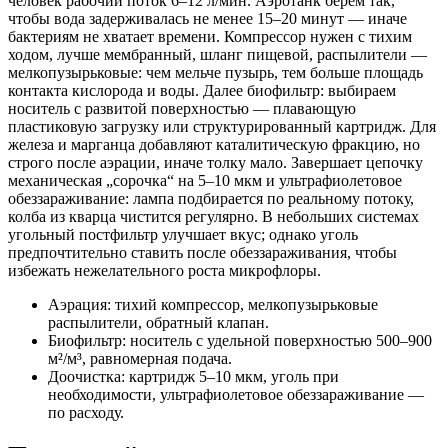
человек рабочий поток 6–12 л/мин. Аэротанк берём так,
чтобы вода задерживалась не менее 15–20 минут — иначе
бактериям не хватает времени. Компрессор нужен с тихим
ходом, лучше мембранный, шланг пищевой, распылители —
мелкопузырьковые: чем мельче пузырь, тем больше площадь
контакта кислорода и воды. Далее биофильтр: выбираем
носитель с развитой поверхностью — плавающую
пластиковую загрузку или структурированный картридж. Для
железа и марганца добавляют каталитическую фракцию, но
строго после аэрации, иначе толку мало. Завершает цепочку
механическая „сорочка“ на 5–10 мкм и ультрафиолетовое
обеззараживание: лампа подбирается по реальному потоку,
колба из кварца чистится регулярно. В небольших системах
угольный постфильтр улучшает вкус; однако уголь
предпочтительно ставить после обеззараживания, чтобы
избежать нежелательного роста микрофлоры.
Аэрация: тихий компрессор, мелкопузырьковые
распылители, обратный клапан.
Биофильтр: носитель с удельной поверхностью 500–900
м²/м³, равномерная подача.
Доочистка: картридж 5–10 мкм, уголь при
необходимости, ультрафиолетовое обеззараживание —
по расходу.