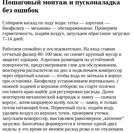
Пошаговый монтаж и пусконаладка
без ошибок
Собираем каскад по ходу воды: сетка — аэротанк —
биофильтр — механика — обеззараживание. Проверяем
герметичность, подаём воздух, запускаем обрастание загрузки
7–14 дней.
Работаем спокойно и последовательно. На вход ставим
сетчатый фильтр 80–100 мкм, он снимет крупный мусор и
защитит аэрацию. Аэротанк размещаем на устойчивой
поверхности, предусматриваем слив для обслуживания,
монтируем распылители на дно и подключаем компрессор
через обратный клапан — чтобы вода не затекала в корпус
при остановке. Биофильтр устанавливаем вертикально, с
нижней подачей и верхним отбором; на старте полезно
поставить кран-шайбу для регулировки расхода. Далее
монтируем механический картридж и лампу — сначала
корпус, затем кварцевую колбу, после — лампу, и только
потом питающий блок. Первичный пуск: подаём воду,
удаляем воздух из верхних точек, проверяем утечки,
запускаем компрессор, выставляем равномерное „кипение“
загрузки. Биоплёнка формируется в течение одной-двух
недель: в это время не меняем расход резко и не отключаем